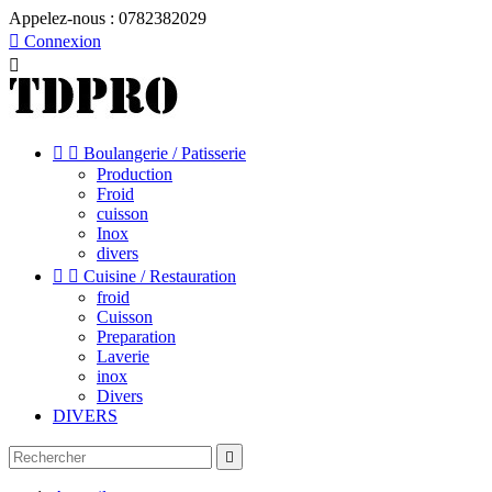
Appelez-nous :
0782382029

Connexion



Boulangerie / Patisserie
Production
Froid
cuisson
Inox
divers


Cuisine / Restauration
froid
Cuisson
Preparation
Laverie
inox
Divers
DIVERS
