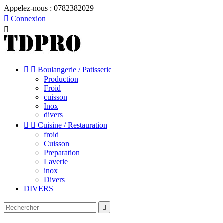
Appelez-nous :
0782382029

Connexion



Boulangerie / Patisserie
Production
Froid
cuisson
Inox
divers


Cuisine / Restauration
froid
Cuisson
Preparation
Laverie
inox
Divers
DIVERS
